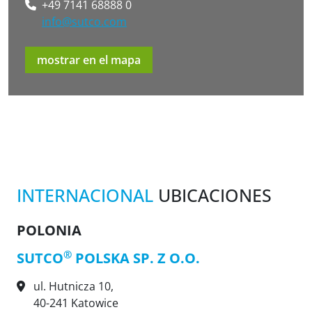
+49 7141 68888 0
info@sutco.com
mostrar en el mapa
INTERNACIONAL
UBICACIONES
POLONIA
®
SUTCO
POLSKA SP. Z O.O.
ul. Hutnicza 10,
40-241 Katowice