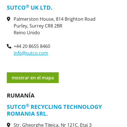
®
SUTCO
UK LTD.
Palmerston House, 814 Brighton Road
Purley, Surrey CR8 2BR
Reino Unido
+44 20 8655 8460
info@sutco.com
mostrar en el mapa
RUMANÍA
®
SUTCO
RECYCLING TECHNOLOGY
ROMANIA SRL.
Str. Gheorghe Țițeica, Nr 121C, Etaj 3