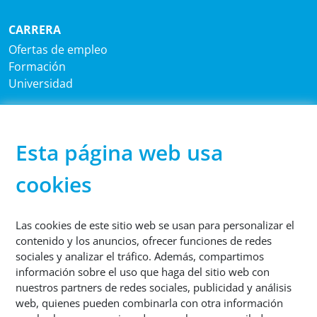
CARRERA
Ofertas de empleo
Formación
Universidad
SEDE CENTRAL
®
Sutco
RecyclingTechnik GmbH
Esta página web usa
Paffrather Str. 102-116
51465 Bergisch Gladbach
cookies
Alemania
Las cookies de este sitio web se usan para personalizar el
TELÉFONO
contenido y los anuncios, ofrecer funciones de redes
+49 2202 2005 01
sociales y analizar el tráfico. Además, compartimos
información sobre el uso que haga del sitio web con
nuestros partners de redes sociales, publicidad y análisis
web, quienes pueden combinarla con otra información