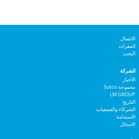
لاتصال
لمقرات
لبحث
لشركة
لأخبار
جموعة Sutco
LM GROU
لتاريخ
لشركاء والجمعيات
لاستدامة
لامتثال