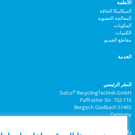
لأنظمة
لميكانيكا الجافة
لمعالجة العضوية
لمكونات
لكتيبات
قاطع الفيديو
لخدمة
لمقر الرئيسي
®
Sutco
RecyclingTechnik Gmb
Paffrather Str. 102-11
51465 Bergisch Gladbac
German
قم الهاتف