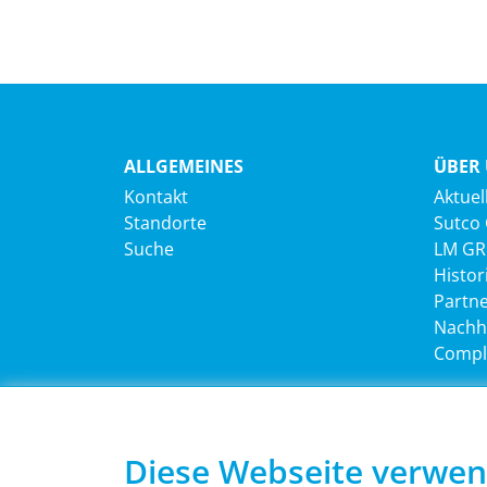
ALLGEMEINES
ÜBER
Kontakt
Aktuel
Standorte
Sutco
Suche
LM G
Histor
Partn
Nachha
Compl
JOBS
RECH
Diese Webseite verwen
Stellenangebote
Impre