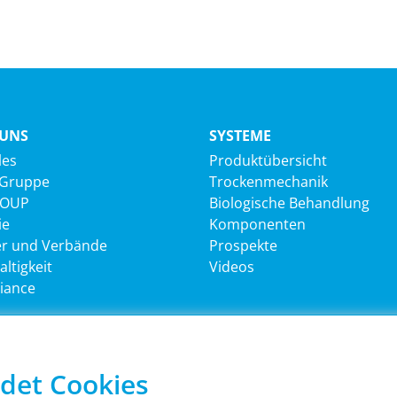
 UNS
SYSTEME
les
Produktübersicht
 Gruppe
Trockenmechanik
ROUP
Biologische Behandlung
ie
Komponenten
er und Verbände
Prospekte
ltigkeit
Videos
iance
TLICHE INFORMATIONEN
HAUPTSITZ
det Cookies
®
ssum
Sutco
RecyclingTechnik G