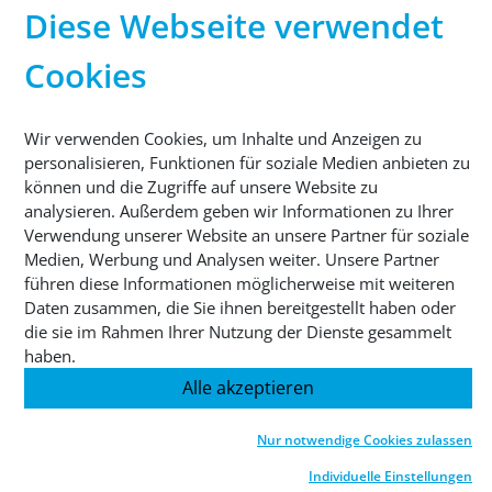
Diese Webseite verwendet
HAUPTSITZ
®
Sutco
RecyclingTechnik GmbH
Cookies
Paffrather Str. 102-116
51465 Bergisch Gladbach
Deutschland
Wir verwenden Cookies, um Inhalte und Anzeigen zu
personalisieren, Funktionen für soziale Medien anbieten zu
können und die Zugriffe auf unsere Website zu
TELEFON
analysieren. Außerdem geben wir Informationen zu Ihrer
+49 2202 2005 01
Verwendung unserer Website an unsere Partner für soziale
Medien, Werbung und Analysen weiter. Unsere Partner
führen diese Informationen möglicherweise mit weiteren
Daten zusammen, die Sie ihnen bereitgestellt haben oder
die sie im Rahmen Ihrer Nutzung der Dienste gesammelt
haben.
© 2026 Sutco RecyclingTechnik GmbH
Alle akzeptieren
Impressum
Datenschutz
AGB
Cookies
Nur notwendige Cookies zulassen
Individuelle Einstellungen