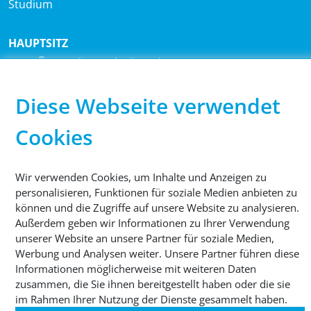
Studium
HAUPTSITZ
®
Sutco
RecyclingTechnik GmbH
Paffrather Str. 102-116
51465 Bergisch Gladbach
Diese Webseite verwendet
Deutschland
Cookies
TELEFON
+49 2202 2005 01
Wir verwenden Cookies, um Inhalte und Anzeigen zu
personalisieren, Funktionen für soziale Medien anbieten zu
können und die Zugriffe auf unsere Website zu analysieren.
Außerdem geben wir Informationen zu Ihrer Verwendung
unserer Website an unsere Partner für soziale Medien,
Werbung und Analysen weiter. Unsere Partner führen diese
© 2026 Sutco RecyclingTechnik GmbH
Informationen möglicherweise mit weiteren Daten
zusammen, die Sie ihnen bereitgestellt haben oder die sie
Impressum
Datenschutz
AGB
Cookies
im Rahmen Ihrer Nutzung der Dienste gesammelt haben.