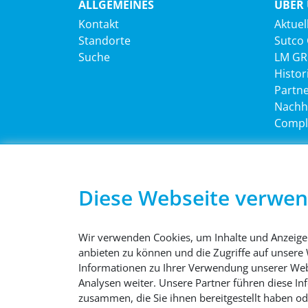
ALLGEMEINES
ÜBER
Kontakt
Aktuel
Standorte
Sutco
Suche
LM G
Histor
Partn
Nachha
Compl
JOBS
RECH
Diese Webseite verwen
Stellenangebote
Impre
Ausbildung
Daten
Studium
AGB
Wir verwenden Cookies, um Inhalte und Anzeigen
Cooki
anbieten zu können und die Zugriffe auf unsere
Informationen zu Ihrer Verwendung unserer Web
Analysen weiter. Unsere Partner führen diese I
zusammen, die Sie ihnen bereitgestellt haben o