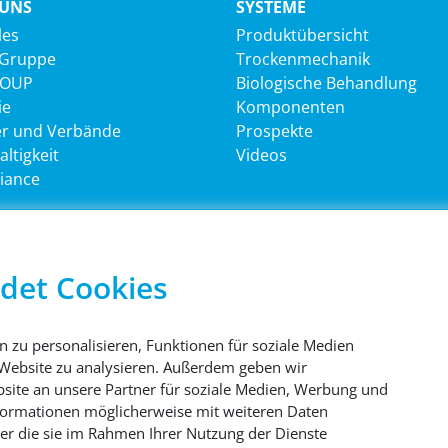
 UNS
SYSTEME
les
Produktübersicht
 Gruppe
Trockenmechanik
ROUP
Biologische Behandlung
ie
Komponenten
er und Verbände
Prospekte
ltigkeit
Videos
iance
TLICHE INFORMATIONEN
HAUPTSITZ
det Cookies
®
ssum
Sutco
RecyclingTechnik G
schutz
Paffrather Str. 102-116
51465 Bergisch Gladbach
 zu personalisieren, Funktionen für soziale Medien
es
Deutschland
 Website zu analysieren. Außerdem geben wir
site an unsere Partner für soziale Medien, Werbung und
nformationen möglicherweise mit weiteren Daten
der die sie im Rahmen Ihrer Nutzung der Dienste