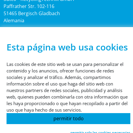
Paffrather Str. 102-116
51465 Bergisch Gladbach
Alemania
TELÉFONO
Esta página web usa cookies
+49 2202 2005 01
Las cookies de este sitio web se usan para personalizar el
contenido y los anuncios, ofrecer funciones de redes
sociales y analizar el tráfico. Además, compartimos
© 2026 Sutco RecyclingTechnik GmbH
información sobre el uso que haga del sitio web con
nuestros partners de redes sociales, publicidad y análisis
web, quienes pueden combinarla con otra información que
Aviso legal
Protección de datos
Condiciones generales
les haya proporcionado o que hayan recopilado a partir del
Cookies
uso que haya hecho de sus servicios.
permitir todo
permitir solo las cookies necesarias