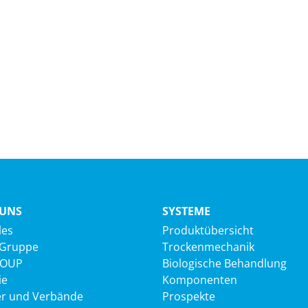
 UNS
SYSTEME
les
Produktübersicht
 Gruppe
Trockenmechanik
ROUP
Biologische Behandlung
ie
Komponenten
er und Verbände
Prospekte