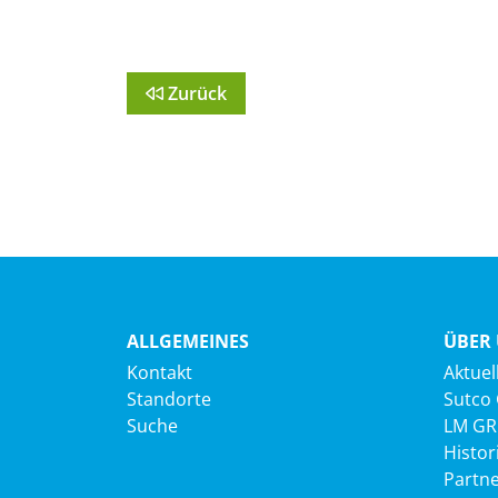
Zurück
ALLGEMEINES
ÜBER
Kontakt
Aktuel
Standorte
Sutco
Suche
LM G
Histor
Partn