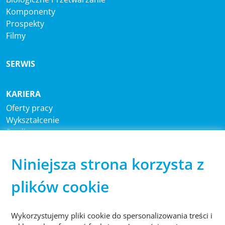
Komponenty
Prospekty
Filmy
SERWIS
KARIERA
Oferty pracy
Wykształcenie
Studia
Niniejsza strona korzysta z
CENTRALA
®
Sutco
RecyclingTechnik GmbH
plików cookie
Paffrather Str. 102-116
51465 Bergisch Gladbach
Niemcy
Wykorzystujemy pliki cookie do spersonalizowania treści i