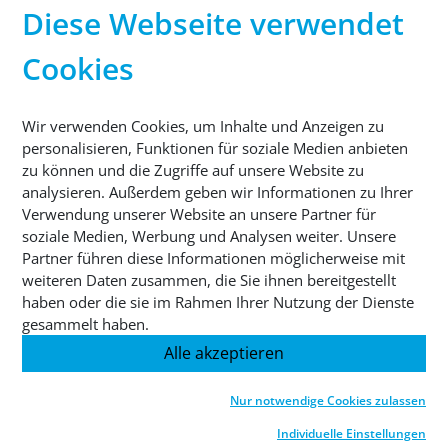
Studium
Diese Webseite verwendet
Cookies
HAUPTSITZ
®
Sutco
RecyclingTechnik GmbH
Paffrather Str. 102-116
Wir verwenden Cookies, um Inhalte und Anzeigen zu
51465 Bergisch Gladbach
personalisieren, Funktionen für soziale Medien anbieten
Deutschland
zu können und die Zugriffe auf unsere Website zu
analysieren. Außerdem geben wir Informationen zu Ihrer
Verwendung unserer Website an unsere Partner für
TELEFON
soziale Medien, Werbung und Analysen weiter. Unsere
+49 2202 2005 01
Partner führen diese Informationen möglicherweise mit
weiteren Daten zusammen, die Sie ihnen bereitgestellt
haben oder die sie im Rahmen Ihrer Nutzung der Dienste
gesammelt haben.
Alle akzeptieren
© 2026 Sutco RecyclingTechnik GmbH
Nur notwendige Cookies zulassen
Impressum
Datenschutz
AGB
Cookies
Individuelle Einstellungen