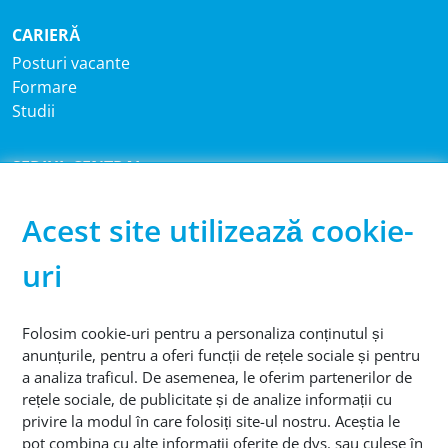
CARIERĂ
Posturi vacante
Formare
Studii
SEDIUL CENTRAL
®
Sutco
RecyclingTechnik GmbH
Paffrather Str. 102-116
Acest site utilizează cookie-
51465 Bergisch Gladbach
uri
Germania
TELEFON
Folosim cookie-uri pentru a personaliza conținutul și
+49 2202 2005 01
anunțurile, pentru a oferi funcții de rețele sociale și pentru
a analiza traficul. De asemenea, le oferim partenerilor de
rețele sociale, de publicitate și de analize informații cu
privire la modul în care folosiți site-ul nostru. Aceștia le
pot combina cu alte informații oferite de dvs. sau culese în