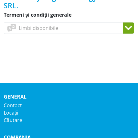
SRL.
Termeni și condiții generale
GENERAL
Contact
Locații
Căutare
COMPANIA