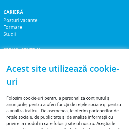
CARIERĂ
Posturi vacante
Formare
Studii
SEDIUL CENTRAL
®
Sutco
RecyclingTechnik GmbH
Paffrather Str. 102-116
Acest site utilizează cookie-
51465 Bergisch Gladbach
uri
Germania
TELEFON
Folosim cookie-uri pentru a personaliza conținutul și
+49 2202 2005 01
anunțurile, pentru a oferi funcții de rețele sociale și pentru
a analiza traficul. De asemenea, le oferim partenerilor de
rețele sociale, de publicitate și de analize informații cu
privire la modul în care folosiți site-ul nostru. Aceștia le