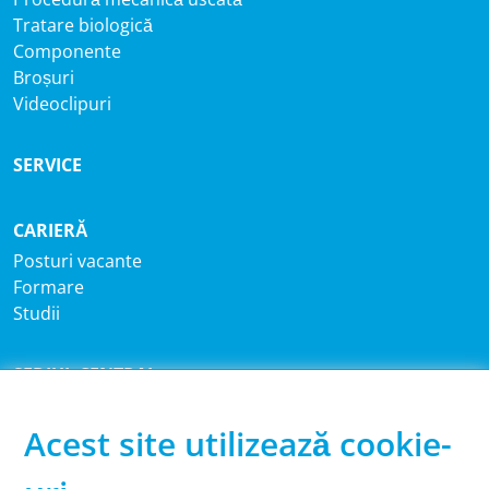
Tratare biologică
Componente
Broșuri
Videoclipuri
SERVICE
CARIERĂ
Posturi vacante
Formare
Studii
SEDIUL CENTRAL
®
Sutco
RecyclingTechnik GmbH
Paffrather Str. 102-116
Acest site utilizează cookie-
51465 Bergisch Gladbach
Germania