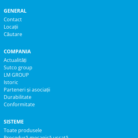
GENERAL
Contact
Locații
Căutare
COMPANIA
Actualități
Sutco group
LM GROUP
Istoric
Parteneri și asociații
Durabilitate
Conformitate
SISTEME
Toate produsele
Procedură mecanică uscată