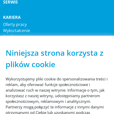
SERWIS
KARIERA
Oferty pracy
Wykształcenie
Studia
Niniejsza strona korzysta z
CENTRALA
®
Sutco
RecyclingTechnik GmbH
plików cookie
Paffrather Str. 102-116
51465 Bergisch Gladbach
Niemcy
Wykorzystujemy pliki cookie do spersonalizowania treści i
reklam, aby oferować funkcje społecznościowe i
analizować ruch w naszej witrynie. Informacje o tym, jak
TELEFON
korzystasz z naszej witryny, udostępniamy partnerom
+49 2202 2005 01
społecznościowym, reklamowym i analitycznym.
Partnerzy mogą połączyć te informacje z innymi danymi
otrzymanymi od Ciebie lub uzyskanymi podczas