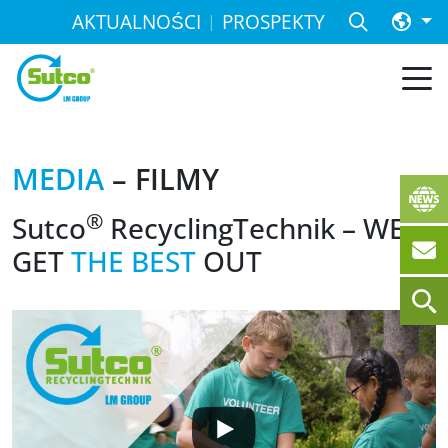
AKTUALNOŚCI
PROSPEKTY
MEDIA
– FILMY
®
Sutco
RecyclingTechnik – WE
GET
THE BEST
OUT