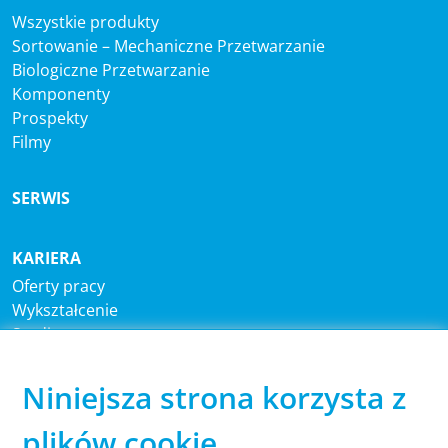
Wszystkie produkty
Sortowanie – Mechaniczne Przetwarzanie
Biologiczne Przetwarzanie
Komponenty
Prospekty
Filmy
SERWIS
KARIERA
Oferty pracy
Wykształcenie
Studia
Niniejsza strona korzysta z
CENTRALA
®
Sutco
RecyclingTechnik GmbH
plików cookie
Paffrather Str. 102-116