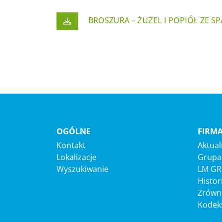
BROSZURA – ŻUŻEL I POPIÓŁ ZE S
OGÓLNE
FIRM
Kontakt
Aktual
Lokalizacje
Grupa
Wyszukiwanie
LM G
Histor
Zrówn
Kodek